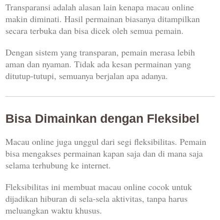
Transparansi adalah alasan lain kenapa macau online
makin diminati. Hasil permainan biasanya ditampilkan
secara terbuka dan bisa dicek oleh semua pemain.
Dengan sistem yang transparan, pemain merasa lebih
aman dan nyaman. Tidak ada kesan permainan yang
ditutup-tutupi, semuanya berjalan apa adanya.
Bisa Dimainkan dengan Fleksibel
Macau online juga unggul dari segi fleksibilitas. Pemain
bisa mengakses permainan kapan saja dan di mana saja
selama terhubung ke internet.
Fleksibilitas ini membuat macau online cocok untuk
dijadikan hiburan di sela-sela aktivitas, tanpa harus
meluangkan waktu khusus.