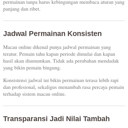
permainan tanpa harus kebingungan membaca aturan yang
panjang dan ribet.
Jadwal Permainan Konsisten
Macau online dikenal punya jadwal permainan yang
teratur. Pemain tahu kapan periode dimulai dan kapan
hasil akan diumumkan. Tidak ada perubahan mendadak
yang bikin pemain bingung.
Konsistensi jadwal ini bikin permainan terasa lebih rapi
dan profesional, sekaligus menambah rasa percaya pemain
terhadap sistem macau online.
Transparansi Jadi Nilai Tambah