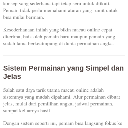
konsep yang sederhana tapi tetap seru untuk diikuti.
Pemain tidak perlu memahami aturan yang rumit untuk
bisa mulai bermain.
Kesederhanaan inilah yang bikin macau online cepat
diterima, baik oleh pemain baru maupun pemain yang
sudah lama berkecimpung di dunia permainan angka.
Sistem Permainan yang Simpel dan
Jelas
Salah satu daya tarik utama macau online adalah
sistemnya yang mudah dipahami. Alur permainan dibuat
jelas, mulai dari pemilihan angka, jadwal permainan,
sampai keluarnya hasil.
Dengan sistem seperti ini, pemain bisa langsung fokus ke