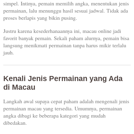
simpel. Intinya, pemain memilih angka, menentukan jenis
permainan, lalu menunggu hasil sesuai jadwal. Tidak ada
proses berlapis yang bikin pusing.
Justru karena kesederhanaannya ini, macau online jadi
favorit banyak pemain. Sekali paham alurnya, pemain bisa
langsung menikmati permainan tanpa harus mikir terlalu
jauh.
Kenali Jenis Permainan yang Ada
di Macau
Langkah awal supaya cepat paham adalah mengenali jenis
permainan macau yang tersedia. Umumnya, permainan
angka dibagi ke beberapa kategori yang mudah
dibedakan.