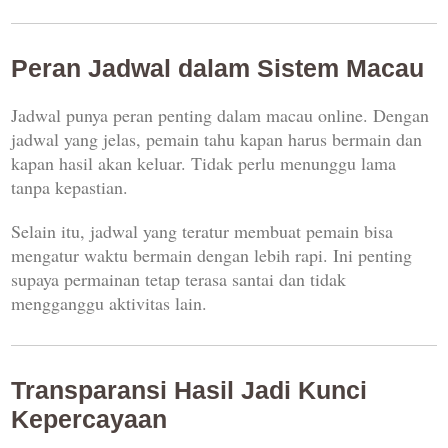
Peran Jadwal dalam Sistem Macau
Jadwal punya peran penting dalam macau online. Dengan
jadwal yang jelas, pemain tahu kapan harus bermain dan
kapan hasil akan keluar. Tidak perlu menunggu lama
tanpa kepastian.
Selain itu, jadwal yang teratur membuat pemain bisa
mengatur waktu bermain dengan lebih rapi. Ini penting
supaya permainan tetap terasa santai dan tidak
mengganggu aktivitas lain.
Transparansi Hasil Jadi Kunci
Kepercayaan