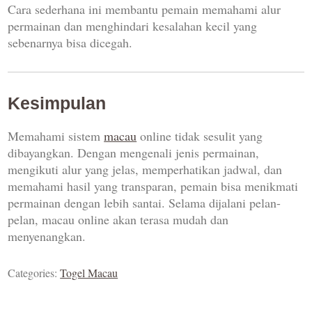
Cara sederhana ini membantu pemain memahami alur
permainan dan menghindari kesalahan kecil yang
sebenarnya bisa dicegah.
Kesimpulan
Memahami sistem
macau
online tidak sesulit yang
dibayangkan. Dengan mengenali jenis permainan,
mengikuti alur yang jelas, memperhatikan jadwal, dan
memahami hasil yang transparan, pemain bisa menikmati
permainan dengan lebih santai. Selama dijalani pelan-
pelan, macau online akan terasa mudah dan
menyenangkan.
Categories:
Togel Macau