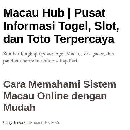
Macau Hub | Pusat
Informasi Togel, Slot,
dan Toto Terpercaya
Sumber lengkap update togel Macau, slot gacor, dan
panduan bermain online setiap hari
Cara Memahami Sistem
Macau Online dengan
Mudah
Gary Rivera
|
January 10, 2026