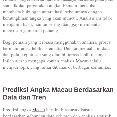
statistik dan pergerakan angka. Pemain mencoba
membaca hubungan antara hasil sebelumnya dengan
kemungkinan angka yang akan muncul. Analisis ini tidak
menjamin hasil, namun sering dianggap membantu
menyusun gambaran peluang.
Bagi pemain yang terbiasa menggunakan analisis, proses
bermain terasa lebih sistematis. Dengan memahami data
dan pola, keputusan yang diambil terasa lebih rasional.
Inilah alasan mengapa konten analisis Macau selalu
menjadi topik yang ramai dibahas di berbagai komunitas.
Prediksi Angka Macau Berdasarkan
Data dan Tren
Prediksi angka
Macau
hari ini biasanya disusun
berdasarkan gabungan data keluaran dan analisis statistik.