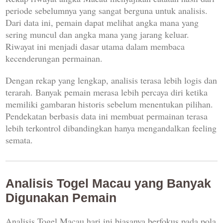
periode sebelumnya yang sangat berguna untuk analisis.
Dari data ini, pemain dapat melihat angka mana yang
sering muncul dan angka mana yang jarang keluar.
Riwayat ini menjadi dasar utama dalam membaca
kecenderungan permainan.
Dengan rekap yang lengkap, analisis terasa lebih logis dan
terarah. Banyak pemain merasa lebih percaya diri ketika
memiliki gambaran historis sebelum menentukan pilihan.
Pendekatan berbasis data ini membuat permainan terasa
lebih terkontrol dibandingkan hanya mengandalkan feeling
semata.
Analisis Togel Macau yang Banyak
Digunakan Pemain
Analisis Togel Macau hari ini biasanya berfokus pada pola