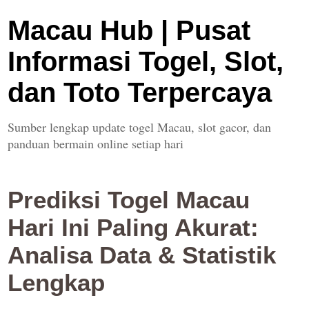
Macau Hub | Pusat
Informasi Togel, Slot,
dan Toto Terpercaya
Sumber lengkap update togel Macau, slot gacor, dan
panduan bermain online setiap hari
Prediksi Togel Macau
Hari Ini Paling Akurat:
Analisa Data & Statistik
Lengkap