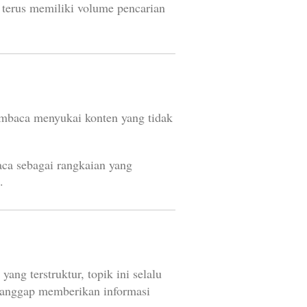
terus memiliki volume pencarian
mbaca menyukai konten yang tidak
baca sebagai rangkaian yang
.
yang terstruktur, topik ini selalu
dianggap memberikan informasi