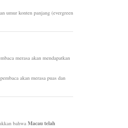
an umur konten panjang (evergreen
Pembaca merasa akan mendapatkan
ul, pembaca akan merasa puas dan
Macau telah
njukkan bahwa