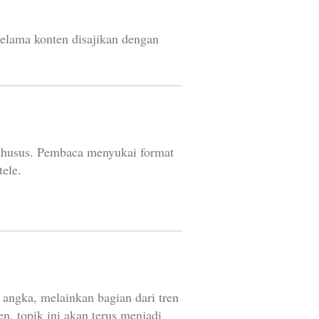
 selama konten disajikan dengan
khusus. Pembaca menyukai format
tele.
 angka, melainkan bagian dari tren
n, topik ini akan terus menjadi