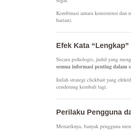
segar.
Kombinasi antara konsistensi dan
harian).
Efek Kata “Lengkap” 
Secara psikologis, judul yang me
semua informasi penting dalam sa
Inilah strategi clickbait yang efe
cenderung kembali lagi.
Perilaku Pengguna d
Menariknya, banyak pengguna menc