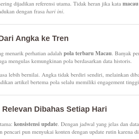
macau
ring dijadikan referensi utama. Tidak heran jika kata
ipadukan dengan frasa
hari ini
.
Dari Angka ke Tren
pola terbaru Macau
ing menarik perhatian adalah
. Banyak pe
uga mengulas kemungkinan pola berdasarkan data historis.
sa lebih bernilai. Angka tidak berdiri sendiri, melainkan di
dikan artikel bertema pola selalu memiliki engagement tinggi
Relevan Dibahas Setiap Hari
konsistensi update
utama:
. Dengan jadwal yang jelas dan data 
in pencari pun menyukai konten dengan update rutin karena 