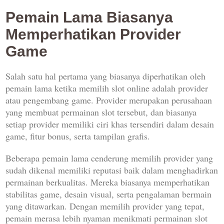
Pemain Lama Biasanya
Memperhatikan Provider
Game
Salah satu hal pertama yang biasanya diperhatikan oleh
pemain lama ketika memilih slot online adalah provider
atau pengembang game. Provider merupakan perusahaan
yang membuat permainan slot tersebut, dan biasanya
setiap provider memiliki ciri khas tersendiri dalam desain
game, fitur bonus, serta tampilan grafis.
Beberapa pemain lama cenderung memilih provider yang
sudah dikenal memiliki reputasi baik dalam menghadirkan
permainan berkualitas. Mereka biasanya memperhatikan
stabilitas game, desain visual, serta pengalaman bermain
yang ditawarkan. Dengan memilih provider yang tepat,
pemain merasa lebih nyaman menikmati permainan slot