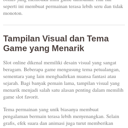
seperti ini membuat permainan terasa lebih seru dan tidak
monoton.
Tampilan Visual dan Tema
Game yang Menarik
Slot online dikenal memiliki desain visual yang sangat
beragam. Beberapa game mengusung tema petualangan,
sementara yang lain menghadirkan nuansa fantasi atau
sejarah. Bagi banyak pemain lama, tampilan visual yang
menarik menjadi salah satu alasan penting dalam memilih
game slot favorit.
Tema permainan yang unik biasanya membuat
pengalaman bermain terasa lebih menyenangkan. Selain
grafis, efek suara dan animasi juga turut memberikan